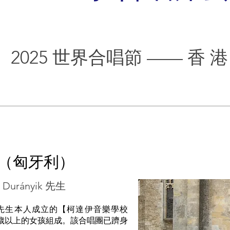
2025 世界合唱節 —— 香 港
（匈牙利）
urányik 先生
達伊先生本人成立的【柯達伊音樂學校
由 15 歲以上的女孩組成。該合唱團已躋身