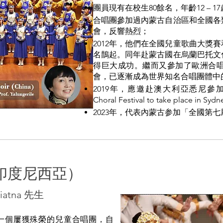
團員現有在校生80餘名，年齡12
– 
合唱團參加過內蒙古自治區和全國各
會，反響熱烈；
2012年，他們在全國兒童歌曲大獎
名鵲起。同年赴蒙古國在烏蘭巴托文
得巨大成功。繼而又參加了歐洲合
會，已逐漸成為世界知名合唱團體中
2019年，應邀赴澳大利亞悉尼參加「20
Choral Festival to take place 
2023年，代表內蒙古参加「全國第
印度尼西亞）
atna 先生
，是一個屢獲殊榮的兒童合唱團，自