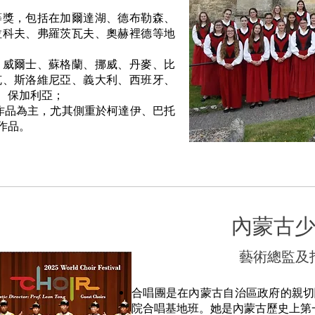
等獎，包括在加爾達湖、德布勒森、
拉科夫、弗羅茨瓦夫、奧赫裡德等地
、威爾士、蘇格蘭、挪威、丹麥、比
克、斯洛維尼亞、義大利、西班牙、
、保加利亞；
樂作品為主，尤其側重於柯達伊、巴托
作品。
內蒙古
藝術總監及
合唱團是在內蒙古自治區政府的親切關
院合唱基地班。她是內蒙古歷史上第