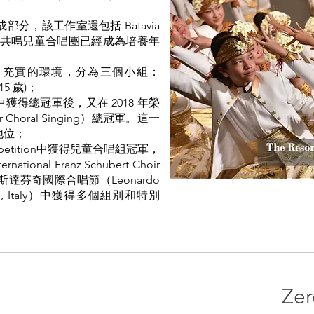
要組成部分，該工作室還包括 Batavia
Orchestra，共鳴兒童合唱團已經成為培養年
歡樂、充實的環境，分為三個小組：
- 15 歲)；
賽中獲得總冠軍後，又在 2018 年榮
r Choral Singing）總冠軍。這一
地位；
Competition中獲得兒童合唱組冠軍，
al Franz Schubert Choir
利佛羅倫斯達芬奇國際合唱節（Leonardo
 Florence, Italy）中獲得多個組別和特別
Ze