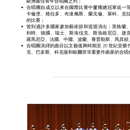
歐洲最佳青年合唱團之列；
合唱團自成立以來在國際比賽中屢獲總冠軍或一
卡倫堡、格拉多、布達佩斯、蘭戈倫、萊科、克
的比賽；
曾到過許多國家參加藝術節和巡迴演出：英格蘭
利時、德國、瑞士、斯洛伐克、斯洛維尼亞、捷
羅馬尼亞、法國、中國、波蘭、賽普勒斯、馬其頓
合唱團演繹的曲目以文藝復興時期至 20 世紀音
克、巴多斯、科克薩和歐爾班等重要作曲家的合唱