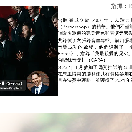
指揮：Ra
合唱團成立於 2007 年，以
（Barbershop）的精華。他
唱聞名遐邇的完美音色和表演元素
共錄製了六張錄音室專輯。前四張
音樂成功的啟發，他們錄製了一張純古
Frères》，意為「我最親愛的
合唱錄音獎】（CARA）；
2023 年 4 月參加了備受推崇的 Gallus - M
在馬里博爾的勝利使其有資格參加
且在決賽中獲勝，並獲得了 2024