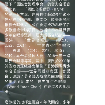
屬下「國際音樂理事會」的官方合唱音
樂代表——「國際合唱聯盟（IFCM）」
的第一副主席。唐教授從藝50多年來不
停穿梭中國內地、東南亞、歐美洲等地
推廣合唱藝術，並在香港成功舉辦了許
多旗艦級合唱項目，包括「2024世界青
少年合唱節暨第一屆大灣區合唱節——
香港」、「世界合唱節」（2023、
2022、2021）、「世界青少年合唱節
——香港」（2019、2017、2015）、
2019世界合唱指揮大賽、2018一帶一路
世界合唱節等等。其中，唐氏於2008年
與香港奧運組委會策劃「香港國際青少
年合唱節——世界同聲頌奧運」音樂
會，邀請了著名藝人成龍及由38個國家
的歌唱者組成的「世界青年合唱團」
（World Youth Choir）在香港及內地演
出。
唐教授的指揮生涯自70年代開始，多年