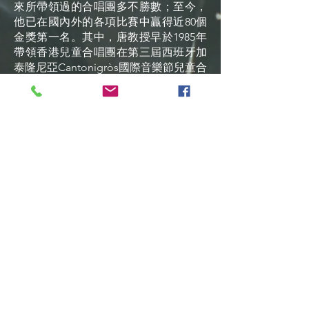
來所帶領過的合唱團多不勝數；至今，
他已在國內外的各項比賽中贏得近80個
金獎第一名。其中，唐教授早於1985年
帶領香港兒童合唱團在第三屆西班牙加
泰隆尼亞Cantonigròs國際音樂節兒童合
唱組中贏得冠軍，並於1994年獲亞洲文
化協會頒發洛克菲勒獎學金到訪美國18
州音樂名校及學院學習和考察。近年，
唐教授亦經常獲邀在香港及內地提供專
家指導課程，所指導過的合唱團在比賽
中屢創佳績，更常在不同國際合唱節中
贏得總冠軍殊榮。
唐教授曾獲頒多個獎項以表揚他在合唱
音樂界的貢獻，包括在2004年獲中國合
唱協會授予「中國童聲合唱貢獻大獎」
，2007年獲香港藝術發展局授予「藝術
成就獎（音樂）」 。唐教授亦經常應邀
擔任享譽國際的合唱節及比賽的評委，
包括歐洲合唱總冠軍大賽協會轄下的比