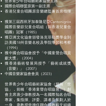
世界青少年合唱藝術家協會主席
國際合唱聯盟原第一副主席
香港兒童合唱團原音樂總監兼首席指揮
獲第三屆西班牙加泰隆尼亞Cantonigròs
國際音樂節兒童合唱組（與香港兒童合
唱團）冠軍（1985）
獲亞洲文化協會頒發洛克菲勒獎學金到
訪美國18州音樂名校及學院學習和考察
（1994）
獲中國合唱協會授予「中國童聲合唱貢
獻大獎」（2004）
獲香港藝術發展局授予「藝術成就獎
（音樂）」（2007）
中國音樂家協會會員（2023）
世界青少年合唱藝術家協會（簡稱「世
協」，前稱「香港童聲合唱協會」）創
會主席唐少偉教授為一名國際知名合唱
專家，集指揮、評委、講者及策劃人於
一身。唐教授曾擔任聯合國教科文組織