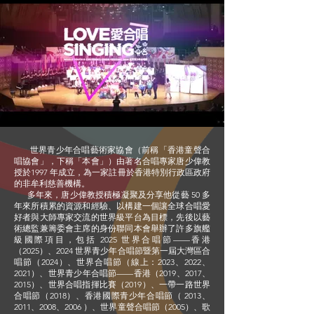
世界青少年合唱藝術家協會（前稱「香港童聲合
唱協會」，下稱「本會」）由著名合唱專家唐少偉教
授於1997 年成立，為一家註冊於香港特別行政區政府
的非牟利慈善機構。
多年來，唐少偉教授積極凝聚及分享他從藝 50 多
年來所積累的資源和經驗、以構建一個讓全球合唱愛
好者與大師專家交流的世界級平台為目標，先後以藝
術總監兼籌委會主席的身份聯同本會舉辦了許多旗艦
級國際項目，包括 2025 世界合唱節——香港
（2025）、2024 世界青少年合唱節暨第一屆大灣區合
唱節（2024）、世界合唱節（線上：2023、2022、
2021）、世界青少年合唱節——香港（2019、2017、
2015）、世界合唱指揮比賽（2019）、一帶一路世界
合唱節（2018）、香港國際青少年合唱節（ 2013、
2011、2008、2006 ）、世界童聲合唱節（2005）、歌