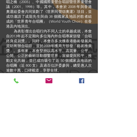
唱之橋（2005）、中國國際童聲合唱節暨世界童聲會
議（2001、1998）等。其中，本會於 2008 年與香港
奧運組委會共同策劃了《世界同聲頌奧運》項目，並
成功邀請了成龍先生與由 38 個國家及地區的歌者組
成的「世界青年合唱團」（World Youth Choir）在香
港及内地演出。
為表彰傑出合唱行内不同人士的卓越成就，本會
自2013年起不定期向多位海内外合唱專家頒發「合唱
終身成就獎」。同時，本會亦多次獲香港藝術發展局
資助籌辦合唱節，並於2008年獲局方頒發「藝術推廣
獎」。多年來，本會堅持以高水平、高質量、公平、
公開、公正的藝術活動聯繫世界，宣揚愛與和平，推
動文化共融，並已成功吸引了近 50 個國家及地區的
合唱團（近 800 支）及過百位評委參與，總受惠人次
逾數十萬，口碑載道，享譽全球。
願景和目標
構建一個國際性平台供世界各地的合唱專家及愛好者
互相交流學習
透過合唱音樂促進青少年的全人發展
建立國際間之合唱風氣和推動追求卓越藝術音樂的精
神，藉此宣揚愛與和平之理念，並達致世界多樣文化
共融，培養新一代傑出世界音樂大使和藝術家
​合作伙伴
歐洲合唱總冠軍大賽協會（EGP）